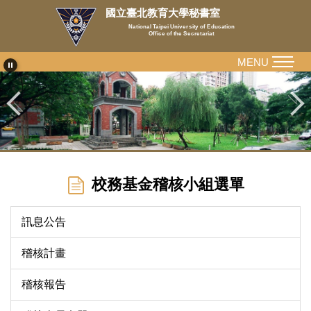
跳
國立臺北教育大學秘書室
到
National Taipei University of Education
Office of the Secretariat
主
要
MENU
內
容
區
校務基金稽核小組選單
訊息公告
稽核計畫
稽核報告