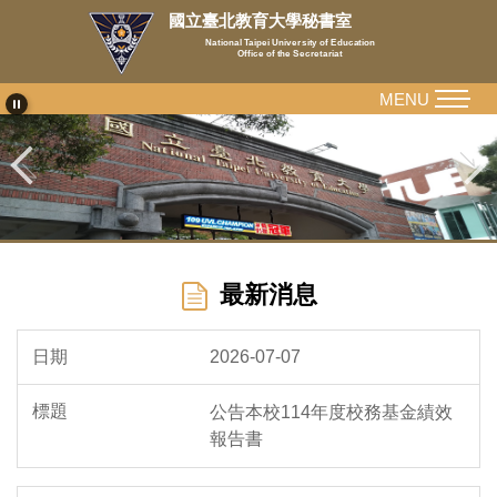
跳
國立臺北教育大學秘書室
到
National Taipei University of Education
Office of the Secretariat
主
要
MENU
內
容
區
最新消息
2026-07-07
公告本校114年度校務基金績效
報告書